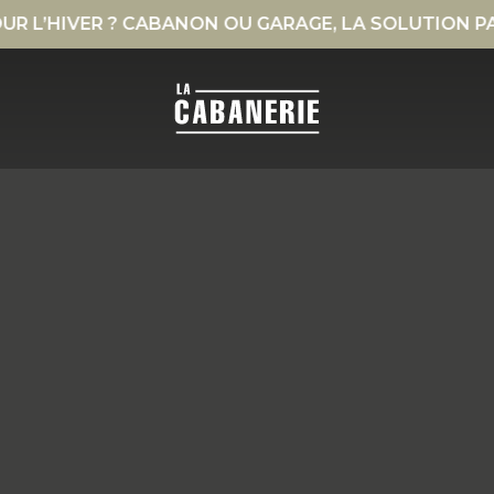
ON OU GARAGE, LA SOLUTION PARFAITE. →