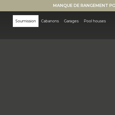
MANQUE DE RANGEMENT POUR L’HIVER ? CABAN
Soumission
Cabanons
Garages
Pool houses