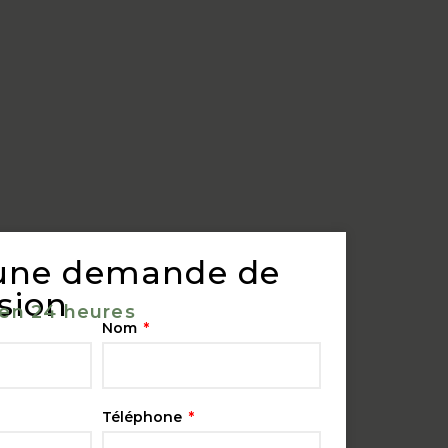
 une demande de
sion
en 24 heures
Nom
Téléphone