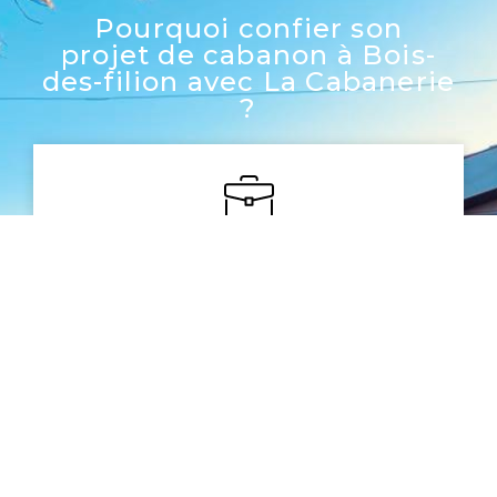
Pourquoi confier son
projet de cabanon à Bois-
des-filion avec La Cabanerie
?
Notre expérience
Nous avons plus de 20 ans d’expérience
dans la construction des abris et des
cabanons
La qualité