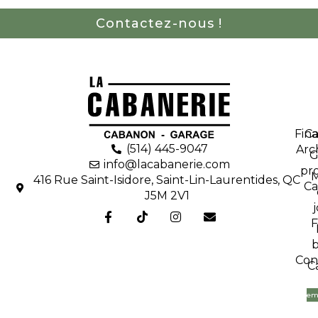
Contactez-nous !
Fin
C
(514) 445-9047
Arc
G
info@lacabanerie.com
pr
M
416 Rue Saint-Isidore, Saint-Lin-Laurentides, QC
Ca
J5M 2V1
F
Con
C
em