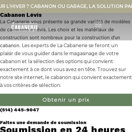
ER ? CABANON OU GARAGE, LA SOLUTION PARFAITE.
Cabanon Lévis
La Cabanerie vous présente sa grande variété de modèles
de cabanons à Lévis. Les choix et les matériaux de
construction sont nombreux pour la construction d’un
Maisons en kit
cabanon.
Les experts de La Cabanerie se feront un
plaisir de vous guider dans le magasinage de votre
cabanon et la sélection des options qui convient
exactement à ce dont vous avez en tête. Trouvez sur
notre site internet, le cabanon qui convient exactement
à vos critères de sélection.
Obtenir un prix
(514) 445-9047
Faites une demande de soumission
Soumission en 24 heures