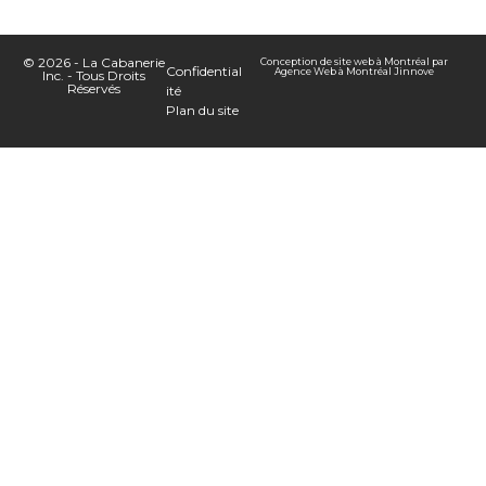
© 2026 - La Cabanerie
Conception de site web à Montréal
par
Confidential
Agence Web à Montréal
Jinnove
Inc. - Tous Droits
Réservés
ité
Plan du site