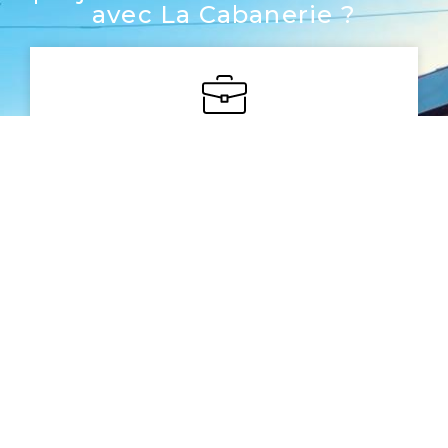
avec La Cabanerie ?
Notre expérience
Nous avons plus de 20 ans d’expérience
dans la construction des abris et des
cabanons
La qualité
Nous assurons un contrôle de la qualité
rigoureux au niveau des matériaux de la
production et du service client.