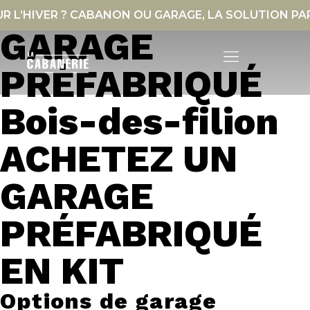
VER ? CABANON OU GARAGE, LA SOLUTION PARFAIT
GARAGE
PRÉFABRIQUÉ
Maisons en kit
Bois-des-filion
ACHETEZ UN
GARAGE
PRÉFABRIQUÉ
EN KIT
Options de garage